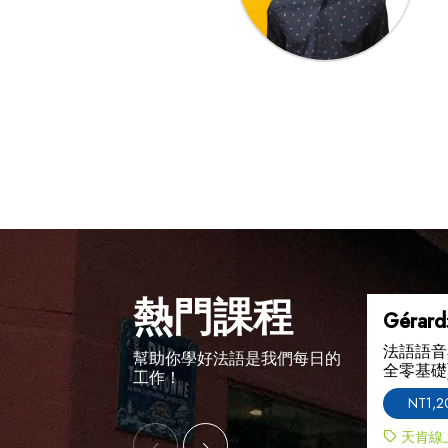
熱門課程
Gérar
法語語音
幫助你學好法語是我們每日的
全零基礎
工作！
NT1,2
天肯線