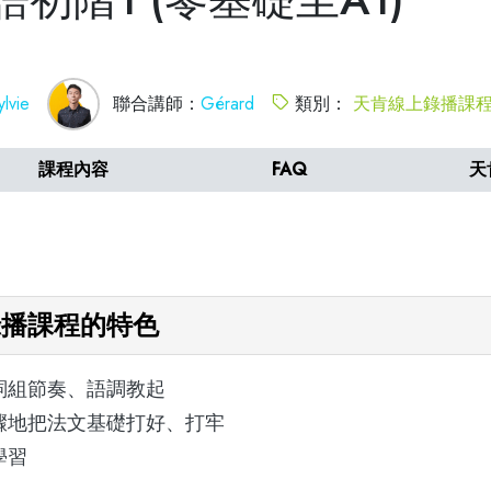
ylvie
聯合講師：
Gérard
類別：
天肯線上錄播課
課程內容
FAQ
天
錄播課程的特色
詞組節奏、語調教起
驟地把法文基礎打好、打牢
學習